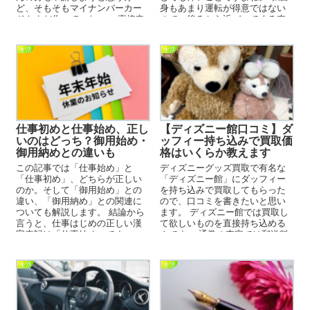
ど、そもそもマイナンバーカー
身もあまり運転が得意ではない
ドをまだ作っていない。 直接申
ので、後ろから近づいてくる車
請しに行く場合は証...
に怖い思いをしたことを覚...
生活
生活
仕事初めと仕事始め、正し
【ディズニー館口コミ】ダ
いのはどっち？御用始め・
ッフィー持ち込みで買取価
御用納めとの違いも
格はいくらか教えます
この記事では「仕事始め」と
ディズニーグッズ買取で有名な
「仕事初め」、どちらが正しい
「ディズニー館」にダッフィー
のか。そして「御用始め」との
を持ち込みで買取してもらった
違い、「御用納め」との関連に
ので、口コミを書きたいと思い
ついても解説します。 結論から
ます。 ディズニー館では買取し
言うと、仕事はじめの正しい漢
て欲しいものを直接持ち込める
字表記は「仕事始め」です。
んです。 通常の査定では郵送料
「仕事始め」と「御用始め」は
などが引かれるので、「それ...
同...
生活
生活