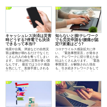
の赤ちゃんを持つママたちと
ッシングもあった！？ ...
bab...
生活
生活
キャッシュレス決済は災害
知らないと損!テレワーク
時どうする?停電でも決済
でも労災申請を!腰痛が認
できるって本当!?
定!?派遣はどう?
地震や台風、津波などの自然災
コロナウイルス感染拡大に伴
害は建物が壊れるだけでなくた
い、「緊急事態宣言」が発令さ
くさんの人の命を奪ってしまい
れ、テレワークに切り替えた会
ます。 日本は特に災害が多い国
社はたくさんあります。 「緊急
なんです。 最近ではコロナ感染
事態宣言」が解除された現在
を気にして、直接手渡しされる
も、引き続きテレワークをして
現金よりも安心とクレジットカ
いる人はいるのではないでしょ
ードだけではなくPaypa...
うか。 テレワークは自宅で仕事
が...
生活
生活