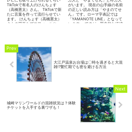
レビにも取り上げられるくらい
ぶ人と「やまてせん」と呼ぶ人
TikTokで有名人のけんちょす
がいます。 現在の山手線の名前
（高橋憲太）さん。 TikTokで新
の正しい読み方は「やまのてせ
たに言葉を作って流行らせてい
ん」です。ローマ字表記では
ます。 けんちょす（高橋憲太）
「YAMANOTE LINE」となって
さんの簡単なプロフィールや、
います。 ですが、歴史的な経緯
所属しているグ...
や言語の変遷により...
大江戸温泉お台場は〇時を過ぎると大混
雑!?繁忙期でも密を避ける方法
城崎マリンワールドの混雑状況は？体験
チケットを入手する裏ワザも！