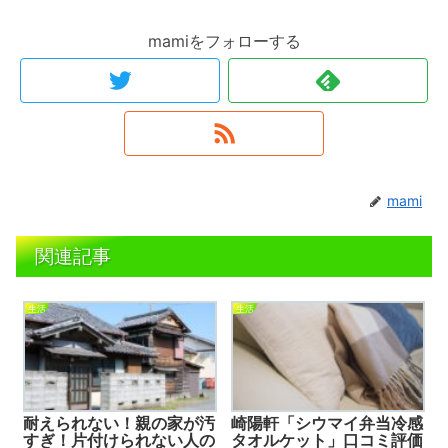
mamiをフォローする
mami
関連記事
生活
生活
耐えられない！親の家が汚
崎陽軒「シウマイ弁当冷感
すぎ！片付けられない人の
タオルケット」口コミ評価