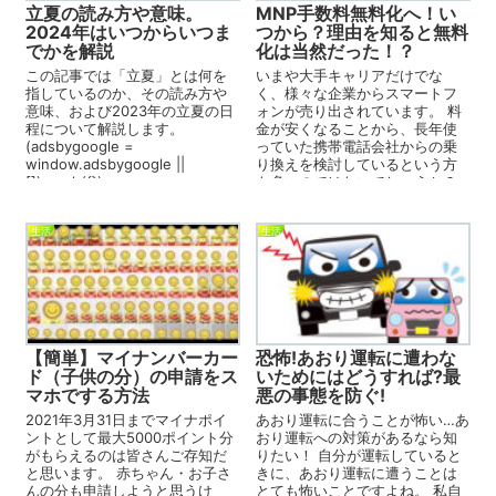
立夏の読み方や意味。
MNP手数料無料化へ！い
2024年はいつからいつま
つから？理由を知ると無料
でかを解説
化は当然だった！？
この記事では「立夏」とは何を
いまや大手キャリアだけでな
指しているのか、その読み方や
く、様々な企業からスマートフ
意味、および2023年の立夏の日
ォンが売り出されています。 料
程について解説します。
金が安くなることから、長年使
(adsbygoogle =
っていた携帯電話会社からの乗
window.adsbygoogle ||
り換えを検討しているという方
[]).push({}); ...
も多いのではないでしょうか？
他社へ乗り換えても、今まで
使...
生活
生活
【簡単】マイナンバーカー
恐怖!あおり運転に遭わな
ド（子供の分）の申請をス
いためにはどうすれば?最
マホでする方法
悪の事態を防ぐ!
2021年3月31日までマイナポイ
あおり運転に合うことが怖い…あ
ントとして最大5000ポイント分
おり運転への対策があるなら知
がもらえるのは皆さんご存知だ
りたい！ 自分が運転していると
と思います。 赤ちゃん・お子さ
きに、あおり運転に遭うことは
んの分も申請しようと思うけ
とても怖いことですよね。 私自