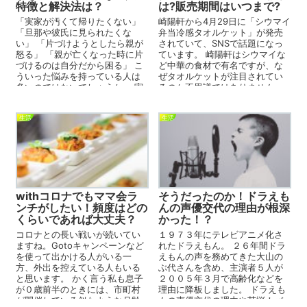
特徴と解決法は？
は?販売期間はいつまで?
「実家が汚くて帰りたくない」
崎陽軒から4月29日に「シウマイ
「旦那や彼氏に見られたくな
弁当冷感タオルケット」が発売
い」 「片づけようとしたら親が
されていて、SNSで話題になっ
怒る」 「親が亡くなった時に片
ています。 崎陽軒はシウマイな
づけるのは自分だから困る」 こ
ど中華の食材で有名ですが、な
ういった悩みを持っている人は
ぜタオルケットが注目されてい
多いのではないでしょうか。 実
るのか不思議ではありません
家が...
か？ 実はこのタオルケッ...
生活
生活
withコロナでもママ会ラ
そうだったのか！ドラえも
ンチがしたい！頻度はどの
んの声優交代の理由が根深
くらいであれば大丈夫？
かった！？
コロナとの長い戦いが続いてい
１９７３年にテレビアニメ化さ
ますね。Gotoキャンペーンなど
れたドラえもん。 ２６年間ドラ
を使って出かける人がいる一
えもんの声を務めてきた大山の
方、外出を控えている人もいる
ぶ代さんを含め、主演者５人が
と思います。 かく言う私も息子
２００５年３月で高齢化などを
が０歳前半のときには、市町村
理由に降板しました。 ドラえも
が開催している似たような月齢
んの声優交代の理由や苦悩！バ