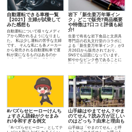
自動運転できる車種一覧
岩下「新生姜万年筆イン
【2021】主婦が試乗して
ク」どこで販売?商品概要
みた感想も
や特徴は?口コミ評価も紹
介!
自動運転について様々なメディ
アから聞かれるようになりまし
生姜で有名な岩下食品と文房具
た。 私は少し運転の苦手な主婦
専門店の石丸文行堂のコラボに
です。 そんな私にも各メーカー
よる「新生姜万年筆インク」が3
から発売される自動運転車で運
月26日から販売されており、
転が楽になるものはあるのか
SNSでも話題になっています。
な？と思って比較してみまし
鮮やかなピンク色であることに
た。 現時点での自動運転...
加え、新生姜の香りがしたり、
水で伸ばすとピンク...
生活
生活
#バズらせヒーローけんち
山手線はやまてせん？やま
ょすさん語録がクセまみ
のてせん？読み方が正しい
れ!令和すぎる例文
のはどっち？由来と理由も
「#バズらせヒーロー」としてテ
山手線は「やまのてせん」と呼