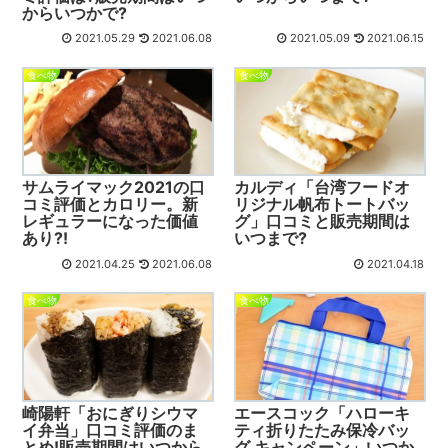
からいつかで?
2021.05.29
2021.06.08
2021.05.09
2021.06.15
食べ物
食べ物
サムライマック2021の口
カルディ「台湾フードオ
コミ評価とカロリー。新
リジナル帆布トートバッ
レギュラーになった価値
グ」口コミと販売期間は
あり?!
いつまで?
2021.04.25
2021.06.08
2021.04.18
食べ物
食べ物
崎陽軒「おにぎりシウマ
エースコック「ハローキ
イ弁当」口コミ評価のま
ティ折りたたみ保冷バッ
とめ!販売期間はいつから
グ キャンペーン」いつか