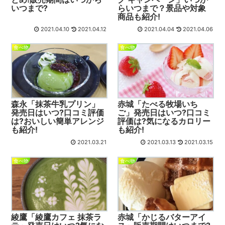
いつまで?
らいつまで？景品や対象
商品も紹介!
2021.04.10
2021.04.12
2021.04.04
2021.04.06
食べ物
食べ物
森永「抹茶牛乳プリン」
赤城「たべる牧場いち
発売日はいつ?口コミ評価
ご」発売日はいつ?口コミ
は?おいしい簡単アレンジ
評価は?気になるカロリー
も紹介!
も紹介!
2021.03.21
2021.03.13
2021.03.15
食べ物
食べ物
綾鷹「綾鷹カフェ 抹茶ラ
赤城「かじるバターアイ