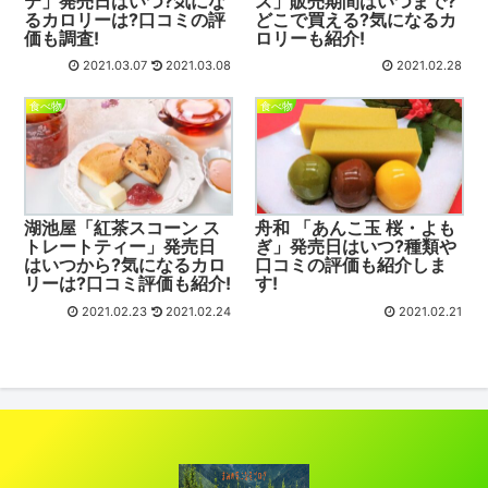
テ」発売日はいつ?気にな
ス」販売期間はいつまで?
るカロリーは?口コミの評
どこで買える?気になるカ
価も調査!
ロリーも紹介!
2021.03.07
2021.03.08
2021.02.28
食べ物
食べ物
湖池屋「紅茶スコーン ス
舟和 「あんこ玉 桜・よも
トレートティー」発売日
ぎ」発売日はいつ?種類や
はいつから?気になるカロ
口コミの評価も紹介しま
リーは?口コミ評価も紹介!
す!
2021.02.23
2021.02.24
2021.02.21