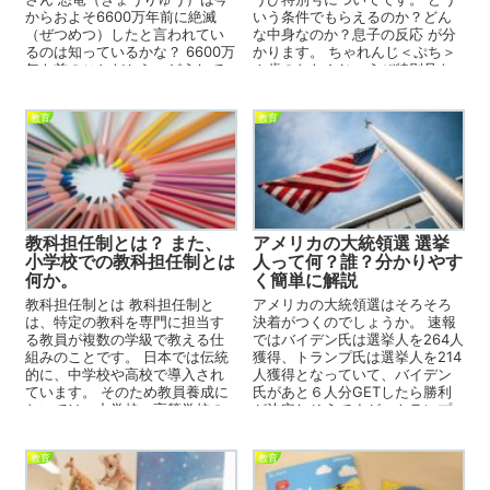
からおよそ6600万年前に絶滅
いう条件でもらえるのか？どん
（ぜつめつ）したと言われてい
な中身なのか？息子の反応 が分
るのは知っているかな？ 6600万
かります。 ちゃれんじ＜ぷち＞
年も前のことだから、どうして
１歳のおたんじょうび特別号を
絶滅（ぜ...
もらうには？ ...
教育
教育
教科担任制とは？ また、
アメリカの大統領選 選挙
小学校での教科担任制とは
人って何？誰？分かりやす
何か。
く簡単に解説
教科担任制とは 教科担任制と
アメリカの大統領選はそろそろ
は、特定の教科を専門に担当す
決着がつくのでしょうか。 速報
る教員が複数の学級で教える仕
ではバイデン氏は選挙人を264人
組みのことです。 日本では伝統
獲得、トランプ氏は選挙人を214
的に、中学校や高校で導入され
人獲得となっていて、バイデン
ています。 そのため教員養成に
氏があと６人分GETしたら勝利
おいては、中学校・高等学校の
が決定しそうですが、トランプ
教員免許状は教科単位...
氏は「投票は不正だ」と言...
教育
教育