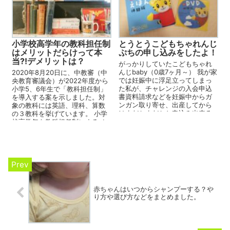
小学校高学年の教科担任制
とうとうこどもちゃれんじ
はメリットだらけって本
ぷちの申し込みをしたよ！
当?!デメリットは？
がっかりしていたこどもちゃれ
んじbaby（0歳7ヶ月～） 我が家
2020年8月20日に、中教審（中
では妊娠中に浮足立ってしまっ
央教育審議会）が2022年度から
た私が、チャレンジの入会申込
小学5、6年生で「教科担任制」
書資料請求などを妊娠中からガ
を導入する案を示しました。対
ンガン取り寄せ、出産してから
象の教科には英語、理科、算数
はまだかまだかと申込み出来る
の３教科を挙げています。 小学
ようになるのを待ち構え、ス
校高学年を教科担任制にするメ
ピ...
リット！質が上がるって...
赤ちゃんはいつからシャンプーする？や
り方や選び方などをまとめました。