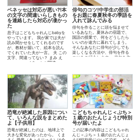
ベネッセは対応が悪い?!本
俳句のコツ!中学生の部活
の文字の間違いらしきもの
をお題に春夏秋冬の季語を
を連絡したら対応が凄かっ
入れて詠んでみる
た
俳句を作ることに頭を悩ませて
いるあなた。夏休みの宿題で、
息子はこどもちゃれんじbabyを
国語の授業で、何をどうしたら
やっています。 我が家では夫が
いいのか途方に暮れてしまう。
読み聞かせをしてくれるのです
そんなあなたに俳句が少しでも
が、教材が届いて、絵本を読ん
楽しくなる方法や、俳句を作る
でくれていた夫が一言。 夫 この
コツをご紹介します。 俳句を作
文字、間違ってない？ まみ え
るのが楽しいと思えない、ど...
っ・・・。ベネッセが間違...
教育
教育
恐竜が絶滅した原因につい
こどもちゃれんじ＜ぷち＞
て、いろんな説をまとめた
１歳のおたんじょうび特別
よ【子供用】
号が届いたよ
恐竜が絶滅したのは、地球上で
この記事の内容はこどもちゃれ
大きな変化があったから。 くま
んじ＜ぷち＞１歳のおたんじょ
さん 恐竜（きょうりゅう）は今
うび特別号についてです。 どう