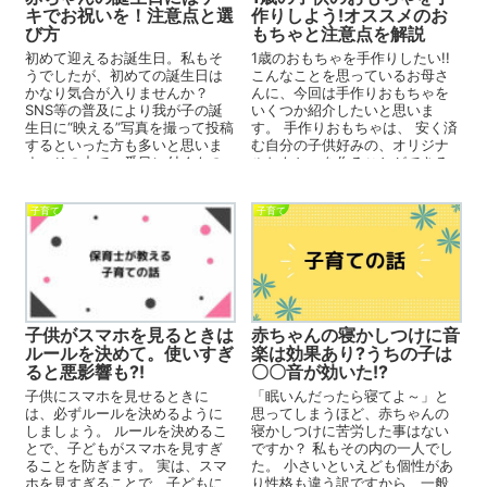
キでお祝いを！注意点と選
作りしよう!オススメのお
び方
もちゃと注意点を解説
初めて迎えるお誕生日。私もそ
1歳のおもちゃを手作りしたい!!
うでしたが、初めての誕生日は
こんなことを思っているお母さ
かなり気合が入りませんか？
んに、今回は手作りおもちゃを
SNS等の普及により我が子の誕
いくつか紹介したいと思いま
生日に“映える”写真を撮って投稿
す。 手作りおもちゃは、 安く済
するといった方も多いと思いま
む自分の子供好みの、オリジナ
す。その中で一番目に付くもの
ルおもちゃを作ることができる
といえばケーキではないでしょ
何度も作り直せる ...
う...
子育て
子育て
赤ちゃんの寝かしつけに音
子供がスマホを見るときは
楽は効果あり?うちの子は
ルールを決めて。使いすぎ
〇〇音が効いた!?
ると悪影響も?!
「眠いんだったら寝てよ～」と
子供にスマホを見せるときに
思ってしまうほど、赤ちゃんの
は、必ずルールを決めるように
寝かしつけに苦労した事はない
しましょう。 ルールを決めるこ
ですか？ 私もその内の一人でし
とで、子どもがスマホを見すぎ
た。 小さいといえども個性があ
ることを防ぎます。 実は、スマ
り性格も違う訳ですから、一般
ホを見すぎることで、子どもに