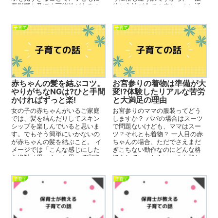
的な方法が全ての赤ちゃんに通
悪影響を及ぼす可能性があるの
用するとも限りません。 ...
です。この悪影響を防ぐため
に...
子育て
子育て
赤ちゃんの髪を結ぶコツ。
お宮参りの着物は準備が大
やりがちなNGは?ひと手間
変!?体験したリアルな苦労
かければずっと楽!
と大満足の理由
女の子の赤ちゃんがいるご家庭
お宮参りのママの服装ってどう
では、髪を結んだりしてスキン
しますか？ パパの場合はスーツ
シップを楽しんでいると思いま
で問題ないけども、ママはスー
す。でもそう簡単にいかないの
ツ？それとも着物？ 一人目の赤
が赤ちゃんの髪を結ぶこと。 イ
ちゃんの場合、ただでさえまだ
メージでは「こんな感じにした
ぎこちない動作なのにどんな格
ら絶対可愛い！」と思って実際
好をしていったらいいのか悩む
やってみるも、髪の毛の質や量
方も多いのではないでしょう...
により...
子育て
子育て