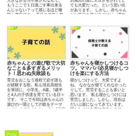
大きなおもちゃ屋さんなんて、
お風呂の度に大泣きをされてと
もうここで１日過ごす事出来る
ても大変だった、という思い出
んじゃない？って感じるほど種
があります。 しかし、赤ちゃん
類も豊富です。 商品の価格も数
がお風呂を嫌がるのには、理由
百円の物から数万円...
があるのです。 私の...
子育て
子育て
赤ちゃんとの遊び歌で大切
赤ちゃんを寝かしつけるコ
なこと＆多すぎるメリッ
ツ。ママパパ必見寝かしつ
ト！思わぬ失敗談も
けを楽にする方法
育児をおこなう過程で必ず誰も
寝かしつけって、大変ですよ
が経験する歌。私も現在高校生
ね。 なかなか寝てくれなかった
を筆頭に、小学生、4歳、1歳半
りして、苦労することも多いと
と4人の子供達を育てている日々
思います。 私も寝かしつけには
です。 そこで今回は赤ちゃんの
苦労しました。しかし、現在は
遊びの一環としての歌をテーマ
だいぶ楽になってきています。
にまとめてみました。 主に1歳半
寝かしつけを楽にするために
の子供中心の話しにな...
は、いくつかコツがある...