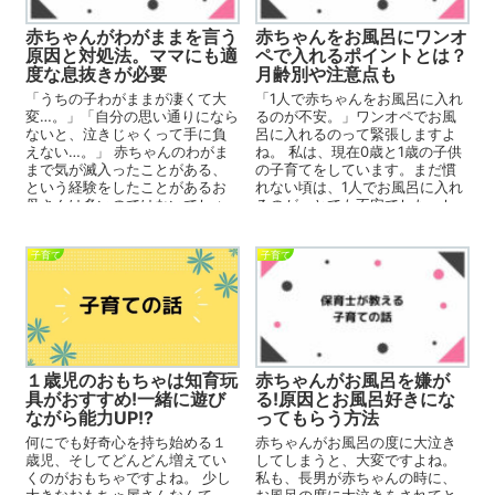
赤ちゃんがわがままを言う
赤ちゃんをお風呂にワンオ
原因と対処法。ママにも適
ペで入れるポイントとは？
度な息抜きが必要
月齢別や注意点も
「うちの子わがままが凄くて大
「1人で赤ちゃんをお風呂に入れ
変…。」「自分の思い通りになら
るのが不安。」ワンオペでお風
ないと、泣きじゃくって手に負
呂に入れるのって緊張しますよ
えない…。」 赤ちゃんのわがま
ね。 私は、現在0歳と1歳の子供
まで気が滅入ったことがある、
の子育てをしています。まだ慣
という経験をしたことがあるお
れない頃は、1人でお風呂に入れ
母さんは多いのではないでしょ
るのが、とても不安でした。し
うか。 赤ちゃんのわがまま...
かし、今では毎日ワンオペで
お...
子育て
子育て
１歳児のおもちゃは知育玩
赤ちゃんがお風呂を嫌が
具がおすすめ!一緒に遊び
る!原因とお風呂好きにな
ながら能力UP!?
ってもらう方法
何にでも好奇心を持ち始める１
赤ちゃんがお風呂の度に大泣き
歳児、そしてどんどん増えてい
してしまうと、大変ですよね。
くのがおもちゃですよね。 少し
私も、長男が赤ちゃんの時に、