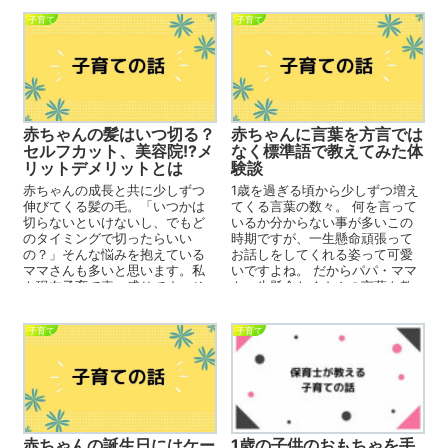
子育て
子育て
赤ちゃんの髪はいつ切る？
赤ちゃんに言葉を方言では
セルフカット、美容院!?メ
なく標準語で教えてみた体
リットデメリットとは
験談
赤ちゃんの成長と共に少しずつ
1歳を過ぎる頃から少しずつ増え
伸びてくる髪の毛。「いつかは
てくる言葉の数々。 何を言って
切らないといけないし、でもど
いるか分からない事が多いこの
のタイミングで切ったらいい
時期ですが、一生懸命頑張って
の？」そんな悩みを抱えている
お話しをしてくれる姿って可愛
ママさんも多いと思います。私
いですよね。 だからパパ・ママ
も現在子育て真っ盛りです。そ
も一生懸命たくさんの言葉を教
の経験を活かし、悩めるママさ
えてあげたくなりますよね...
ん達の力になれる...
子育て
子育て
赤ちゃんの誕生日にはケー
1歳の子供のおもちゃを手