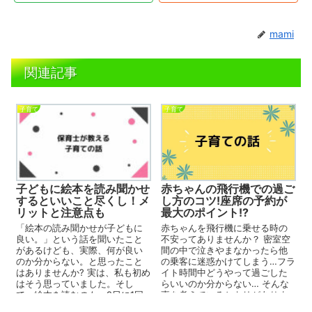
mami
関連記事
子育て
子育て
赤ちゃんの飛行機での過ご
子どもに絵本を読み聞かせ
し方のコツ!座席の予約が
するといいこと尽くし！メ
最大のポイント!?
リットと注意点も
赤ちゃんを飛行機に乗せる時の
「絵本の読み聞かせが子どもに
不安ってありませんか？ 密室空
良い。」という話を聞いたこと
間の中で泣きやまなかったら他
があるけども、実際、何が良い
の乗客に迷惑かけてしまう…フラ
のか分からない。と思ったこと
イト時間中どうやって過ごした
はありませんか? 実は、私も初め
らいいのか分からない… そんな
はそう思っていました。そし
事を考えているとキリがありま
て、絵本を読むのも、2日に1回
せんよね。 もうい...
とかだったのですね。 しか...