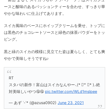
ースと酸味のあるパッションティーを合わせ、すっきり華
やかな味わいに仕上げてあります。
スイカ風味のベースにホイップクリームを乗せ、トップに
は黒色のチョコレートソースと緑色の抹茶パウダーをトッ
ピング。
黒と緑のスイカの模様に見立てた姿は夏らしく、とても爽
やかで美味しそうですね♪
RT
スタバの新作！富山はスイカなんやー⸜(* ॑꒳ ॑* )⸝絶
対美味しいやつ🤤🤤
pic.twitter.com/WLd1msIpee
— あず ˙ᵕ˙* (@azusa0902)
June 23, 2021