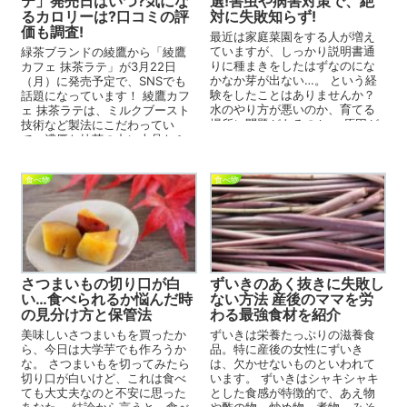
テ」発売日はいつ?気にな
選!害虫や病害対策で、絶
るカロリーは?口コミの評
対に失敗知らず!
価も調査!
最近は家庭菜園をする人が増え
ていますが、しっかり説明書通
緑茶ブランドの綾鷹から「綾鷹
りに種まきをしたはずなのにな
カフェ 抹茶ラテ」が3月22日
かなか芽が出ない…。 という経
（月）に発売予定で、SNSでも
験をしたことはありませんか？
話題になっています！ 綾鷹カフ
水のやり方が悪いのか、育てる
ェ 抹茶ラテは、ミルクブースト
場所に問題があるのか。 原因が
技術など製法にこだわってい
分からないと不安に...
て、濃厚な抹茶の中に上品なミ
ルクの味を味わえる...
食べ物
食べ物
さつまいもの切り口が白
ずいきのあく抜きに失敗し
い…食べられるか悩んだ時
ない方法 産後のママを労
の見分け方と保管法
わる最強食材を紹介
美味しいさつまいもを買ったか
ずいきは栄養たっぷりの滋養食
ら、今日は大学芋でも作ろうか
品。特に産後の女性にずいき
な。 さつまいもを切ってみたら
は、欠かせないものといわれて
切り口が白いけど、これは食べ
います。 ずいきはシャキシャキ
ても大丈夫なのと不安に思った
とした食感が特徴的で、あえ物
あなた。 結論から言うと、食べ
や酢の物、炒め物、煮物、みそ