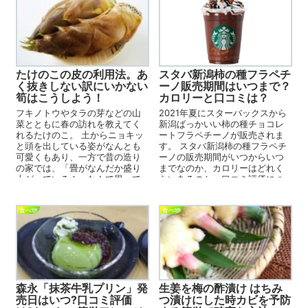
スタバ新潟柿の種フラペチ
たけのこの皮の利用法。あ
ーノ販売期間はいつまで？
く抜きしない訳にいかない
カロリーと口コミは？
筍はこうしよう！
2021年夏にスターバックスから
フキノトウやタラの芽などの山
新潟ばっかいい柿の種チョコレ
菜とともに春の訪れを教えてく
ートフラペチーノが販売されま
れるたけのこ。 土からニョキッ
す。 スタバ新潟柿の種フラペチ
と頭を出している姿がなんとも
ーノの販売期間がいつからいつ
可愛くもあり、一方で昔の造り
までなのか、カロリーはどれく
の家では、「畳がなんだか盛り
らいあるのか、口コミ評価につ
上がっている！」なんて思って
いて調べました。 スタバ...
畳を上げると床下を突き破り、
生えて...
食べ物
食べ物
森永「抹茶牛乳プリン」発
生姜を梅の酢漬け はちみ
売日はいつ?口コミ評価
つ漬けにした時カビを予防