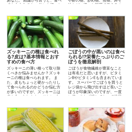
ても大丈夫です。 他にも切った
汁など、様々な料理で使えるの
ときに変色している...
です。しかし、あくが強いこと
でも知ら...
食べ物
食べ物
ズッキーニの種は食べれ
ごぼうの中が黒いのは食べ
る?皮は?基本情報とおす
られる!?栄養たっぷりのご
すめの食べ方
ぼうを徹底解剖
ズッキーニの薄い種って取り除
ごぼうが食物繊維が豊富なこと
くべきか悩みませんか？ズッキ
は有名だと思いますが、ビタミ
ーニの種は食べられます。 ま
ンBやビタミンEも含まれていま
た、皮もちょっと硬かったりし
す。 スーパーでごぼうを買うと
て食べられるのかどうか悩む方
レジ袋から飛び出すほど長いご
が多いのですが、ズッキーニは
ぼうが印象深いのですが、一度
皮も食べられます。 それにズッ
に使いきれず残しておいて後日
キーニってアクがちょっとあ
料理しようとしたら切り口が黒
る...
くな...
食べ物
食べ物