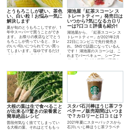
とうもろこしが硬い、茶色
湖池屋「紅茶スコーン ス
い、白い粒！お悩み一気に
トレートティー」発売日は
解決します
いつから?気になるカロリ
ーは?口コミ評価も紹介!
夏が旬のとうもろこしですが、1
年中スーパーで買うことができ
湖池屋から、「紅茶スコーン ス
ます。 お祭りの夜店などでとう
トレートティー」が2021年2月
もろこしが売っていると、タレ
22日にコンビニで先行発売さ
のいい匂いにつられてつい買っ
れ、SNSで話題になっているん
てしまいます。塩ゆでするだけ
です！ 湖池屋のスコーンは、こ
でもおいしいですよね。 スーパ
れまでバーベキュー、シーフー
ーで買っていたのをうっか...
ド、チーズなどの種類が発売さ
れていましたが、今回は紅茶...
食べ物
食べ物
スタバ石川棒ほうじ茶フラ
大根の葉は生で食べること
ペチーノ販売期間はいつま
が出来る!?驚きの栄養素と
で？カロリーと口コミは？
簡単絶品レシピ
2021年夏にスターバックスから
普段何気なく捨ててしまってい
石川いいじ棒ほうじ茶フラペチ
る大根の葉、それはとてももっ