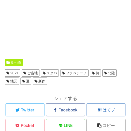
食べ物
2021
ご当地
スタバ
フラペチーノ
何
北陸
地元
夏
新作
シェアする
Twitter
Facebook
はてブ
Pocket
LINE
コピー