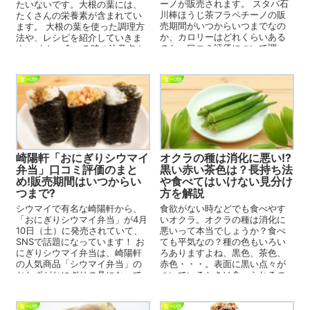
ーノが販売されます。 スタバ石
たいないです。大根の葉には、
川棒ほうじ茶フラペチーノの販
たくさんの栄養素が含まれてい
売期間がいつからいつまでなの
ます。 大根の葉を使った調理方
か、カロリーはどれくらいある
法や、レシピを紹介していきま
のか、口コミ評価について調べ
す。 また、食べる時の注意点や
ました。 ...
保存方法も紹介します。 ...
食べ物
食べ物
崎陽軒「おにぎりシウマイ
オクラの種は消化に悪い!?
弁当」口コミ評価のまと
黒い赤い茶色は？長持ち法
め!販売期間はいつからい
や食べてはいけない見分け
つまで?
方を解説
シウマイで有名な崎陽軒から、
食欲がない時などでも食べやす
「おにぎりシウマイ弁当」が4月
いオクラ。オクラの種は消化に
10日（土）に発売されていて、
悪いって本当でしょうか？食べ
SNSで話題になっています！ お
ても平気なの？種の色もいろい
にぎりシウマイ弁当は、崎陽軒
ろありますよね、黒色、茶色、
の人気商品「シウマイ弁当」の
赤色・・・。表面に黒い点々が
おかずがおにぎりの具になって
ついているときは食べられるの
いるんです。 ...
か？やわらかくなってしまった
ときは？ ...
食べ物
食べ物