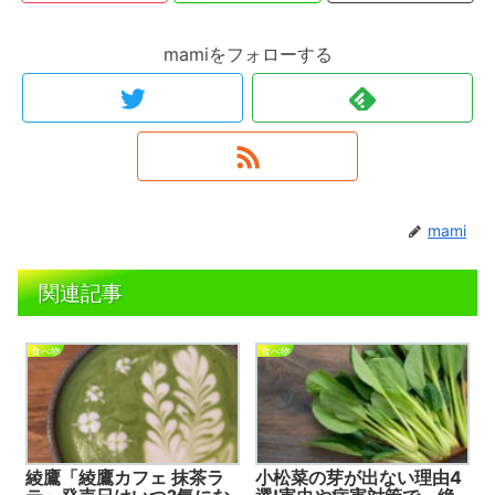
mamiをフォローする
mami
関連記事
食べ物
食べ物
綾鷹「綾鷹カフェ 抹茶ラ
小松菜の芽が出ない理由4