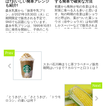
は?おいしい簡単アレンジ
する簡単で確実な方法
も紹介!
初夏から晩秋が旬の生姜は冷え
対策に食べる人も多いと思いま
森永乳業から「抹茶牛乳プリ
す。旬の時期の生姜は新ショウ
ン」が2021年3月30日（火）に
ガと呼ばれ、葉がついた葉ショ
期間限定で販売される予定で、
ウガ（谷中ショウガ）は旬の間
SNSでも話題になっています。
しかスーパーなどで販売されま
森永牛乳プリンは、1995年10月1
せん。生姜の産地は高知県・熊
日に発売を開始し、子供のころ
本県・鹿児島県などが代表的で
お母さんが作ってくれたホット
す。 旬...
ミルクのやさしい味わ...
スタバ石川棒ほうじ茶フラペチーノ販売
期間はいつまで？カロリーと口コミは？
「とうきび」と「さとうきび」「トウモ
ロコシ」の違いは何？