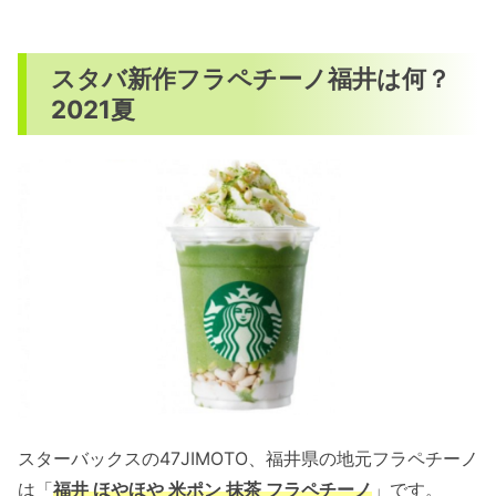
スタバ新作フラペチーノ福井は何？
2021夏
スターバックスの47JIMOTO、福井県の地元フラペチーノ
は「
福井 ほやほや 米ポン 抹茶 フラペチーノ
」です。