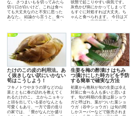
な。 さつまいもを切ってみたら
状態で起こりやすい病気です。
切り口が白いけど、これは食べ
灰色かび病にかかってしまって
ても大丈夫なのと不安に思った
もすぐに対処すれば大丈夫。ち
あなた。 結論から言うと、食べ
ゃんと食べられます。 今日はズ
ても大丈夫です。 他にも切った
ッキーニの家庭菜園をしている
ときに変色している...
人に向けて、ズッキーニが灰...
食べ物
食べ物
たけのこの皮の利用法。あ
生姜を梅の酢漬け はちみ
く抜きしない訳にいかない
つ漬けにした時カビを予防
筍はこうしよう！
する簡単で確実な方法
フキノトウやタラの芽などの山
初夏から晩秋が旬の生姜は冷え
菜とともに春の訪れを教えてく
対策に食べる人も多いと思いま
れるたけのこ。 土からニョキッ
す。旬の時期の生姜は新ショウ
と頭を出している姿がなんとも
ガと呼ばれ、葉がついた葉ショ
可愛くもあり、一方で昔の造り
ウガ（谷中ショウガ）は旬の間
の家では、「畳がなんだか盛り
しかスーパーなどで販売されま
上がっている！」なんて思って
せん。生姜の産地は高知県・熊
畳を上げると床下を突き破り、
本県・鹿児島県などが代表的で
生えて...
す。 旬...