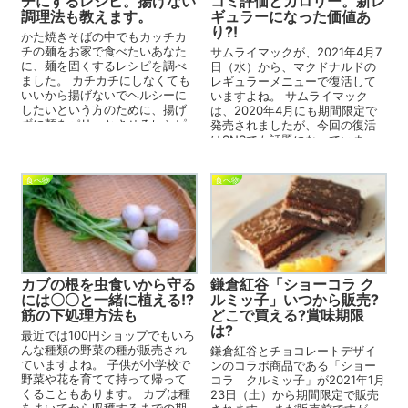
チにするレシピ。揚げない
コミ評価とカロリー。新レ
調理法も教えます。
ギュラーになった価値あ
り?!
かた焼きそばの中でもカッチカ
チの麺をお家で食べたいあなた
サムライマックが、2021年4月7
に、麺を固くするレシピを調べ
日（水）から、マクドナルドの
ました。 カチカチにしなくても
レギュラーメニューで復活して
いいから揚げないでヘルシーに
いますよね。 サムライマック
したいという方のために、揚げ
は、2020年4月にも期間限定で
ずに麵をパリッとさせるレシピ
発売されましたが、今回の復活
も調べましたよ。 まみ ...
はSNSでも話題になっていま
す。 実は、私も先日...
食べ物
食べ物
カブの根を虫食いから守る
鎌倉紅谷「ショーコラ ク
には〇〇と一緒に植える!?
ルミッ子」いつから販売?
筋の下処理方法も
どこで買える?賞味期限
は?
最近では100円ショップでもいろ
んな種類の野菜の種が販売され
鎌倉紅谷とチョコレートデザイ
ていますよね。 子供が小学校で
ンのコラボ商品である「ショー
野菜や花を育てて持って帰って
コラ クルミッ子」が2021年1月
くることもあります。 カブは種
23日（土）から期間限定で販売