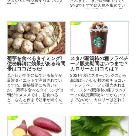
をまいてから収穫するまでの期
されます。 まだ販売前ですが、
間が短いので育てやすいとされ
SNSでもすでに人気を集めてい
ています。 ただ...
ます！ 鎌倉紅谷「クルミッ子」
×横浜・...
食べ物
食べ物
菊芋を食べるタイミング!
スタバ新潟柿の種フラペチ
便秘解消に効果がある時間
ーノ販売期間はいつまで？
帯はココだった!
カロリーと口コミは？
見た目が生姜に似ている菊芋が
2021年夏にスターバックスから
最近ダイエットで注目されてい
新潟ばっかいい柿の種チョコレ
ますね。便秘解消にも良いと
ートフラペチーノが販売されま
か。 菊芋を食べるタイミングは
す。 スタバ新潟柿の種フラペチ
朝がオススメです。朝食べる
ーノの販売期間がいつからいつ
と、なんと夜まで効果が続くん
までなのか、カロリーはどれく
です。 菊芋は食べすぎるとお腹
らいあるのか、口コミ評価につ
がゆるくなるので食べる量を注
いて調べました。 スタバ...
意...
食べ物
食べ物