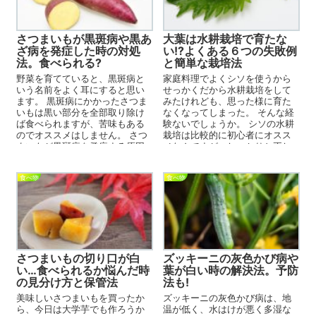
さつまいもが黒斑病や黒あ
大葉は水耕栽培で育たな
ざ病を発症した時の対処
い!?よくある６つの失敗例
法。食べられる?
と簡単な栽培法
野菜を育てていると、黒斑病と
家庭料理でよくシソを使うから
いう名前をよく耳にすると思い
せっかくだから水耕栽培をして
ます。 黒斑病にかかったさつま
みたけれども、思った様に育た
いもは黒い部分を全部取り除け
なくなってしまった。 そんな経
ば食べられますが、苦味もある
験ないでしょうか。 シソの水耕
のでオススメはしません。 さつ
栽培は比較的に初心者にオスス
まいもが黒斑病を発症する原因
メなんですが、しっかりと正し
と、黒斑病にかかってしまっ...
い知識を入れておかないと失...
食べ物
食べ物
さつまいもの切り口が白
ズッキーニの灰色かび病や
い…食べられるか悩んだ時
葉が白い時の解決法。予防
の見分け方と保管法
法も!
美味しいさつまいもを買ったか
ズッキーニの灰色かび病は、地
ら、今日は大学芋でも作ろうか
温が低く、水はけが悪く多湿な