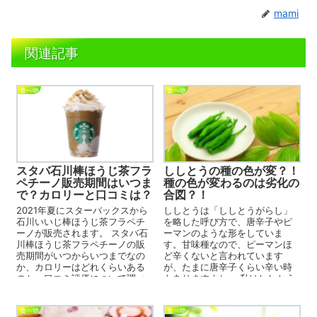
mami
関連記事
食べ物
食べ物
スタバ石川棒ほうじ茶フラ
ししとうの種の色が変？！
ペチーノ販売期間はいつま
種の色が変わるのは劣化の
で？カロリーと口コミは？
合図？！
2021年夏にスターバックスから
ししとうは「ししとうがらし」
石川いいじ棒ほうじ茶フラペチ
を略した呼び方で、唐辛子やピ
ーノが販売されます。 スタバ石
ーマンのような形をしていま
川棒ほうじ茶フラペチーノの販
す。甘味種なので、ピーマンほ
売期間がいつからいつまでなの
ど辛くないと言われています
か、カロリーはどれくらいある
が、たまに唐辛子くらい辛い時
のか、口コミ評価について調べ
もありますよね。 私はししとう
ました。 ...
の種の食感が苦手なので調理す
る時は必ず...
食べ物
食べ物