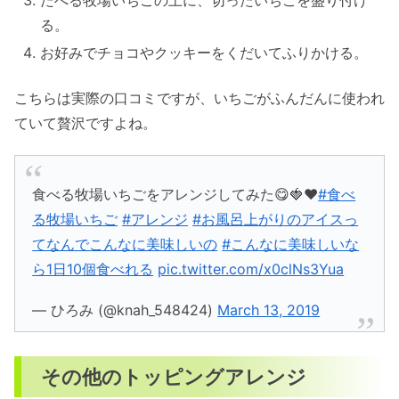
たべる牧場いちごの上に、切ったいちごを盛り付け
る。
お好みでチョコやクッキーをくだいてふりかける。
こちらは実際の口コミですが、いちごがふんだんに使われ
ていて贅沢ですよね。
食べる牧場いちごをアレンジしてみた😋🍓❤️
#食べ
る牧場いちご
#アレンジ
#お風呂上がりのアイスっ
てなんでこんなに美味しいの
#こんなに美味しいな
ら1日10個食べれる
pic.twitter.com/x0clNs3Yua
— ひろみ (@knah_548424)
March 13, 2019
その他のトッピングアレンジ