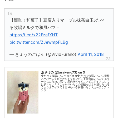
【簡単！和菓子】豆腐入りマーブル抹茶白玉♪たべ
る牧場ミルクで和風パフェ
https://t.co/x22FzafXHT
pic.twitter.com/ZJewmpFLBg
— きょうのごはん (@VividFurano)
April 11, 2018
あさけの (@asakeno73) on X
🍓たべる牧場いちご×タピオカ🍓 たべる牧場いちごに業務
スーパーのタピオカをトッピング。下部分はいちごジェラ
ートなんだね。果汁、果肉16%ってコンビ二アイスにして
は多くない？？しっかりいちごの甘酸っぱさが感じられる
うまうまアイスです🍨 #たべる牧場いちご #たべぼくアレ
ンジ