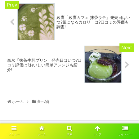
綾鷹「綾鷹カフェ 抹茶ラテ」発売日はい
つ?気になるカロリーは?口コミの評価も
調査!
森永「抹茶牛乳プリン」発売日はいつ?口
コミ評価は?おいしい簡単アレンジも紹
介!
ホーム
食べ物
メニュー
ホーム
検索
トップ
サイドバー