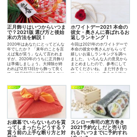
正月飾りはいつからいつま
ホワイトデー2021 本命の
で？2021版 選び方と後始
彼女・奥さんに喜ばれるお
末の方法を解説！
返しランキング！
2020年はあなたにとってどんな
今回は2021年のホワイトデーで
年でしたか？ 「来年のことを言
本命の彼女や奥さんがもらって
えば鬼が笑う」なんて言われま
嬉しいお返しランキングを調べ
すが、2020年のうちに正月飾り
ました。 いろんな人の意見から
は準備しましょう。大掃除が終
まとめましたので、参考にして
われば12月13日から飾って良く
みてくださいね。 まだ付き合っ
て、12月29日や31日に飾るのは
ていないけれど、本命の女性に
縁起が悪いとされ...
喜ばれるお返しはこち...
イベント
イベント
お歳暮でいらないものを貰
スシロー寿司の恵方巻き
ってしまったらどうする？
2021予約なしだと売り切
貰う前の上手な断り方と対
れる?いつまでに予約すれ