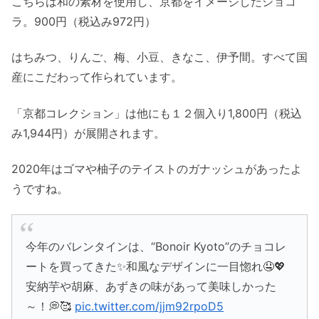
こちらは和の素材を使用し、京都をイメージしたショコ
ラ。900円（税込み972円）
はちみつ、りんご、梅、小豆、きなこ、伊予間。すべて国
産にこだわって作られています。
「京都コレクション」は他にも１２個入り1,800円（税込
み1,944円）が展開されます。
2020年はゴマや柚子のテイストのガナッシュがあったよ
うですね。
今年のバレンタインは、“Bonoir Kyoto”のチョコレ
ートを買ってきた✨和風なデザインに一目惚れ🤤💖
安納芋や胡麻、あずきの味があって美味しかった
～！💭🥰
pic.twitter.com/jjm92rpoD5