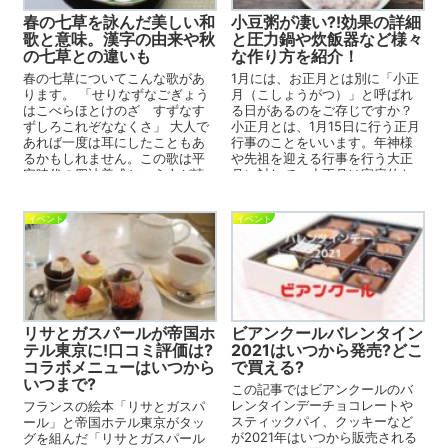
春の七草を詠んだ美しい和
小豆粥が凄い⁈効果の詳細
歌と意味。漢字の由来や秋
と圧力鍋や炊飯器など様々
の七草との違いも
な作り方を紹介！
春の七草についてこんな歌があ
1月には、お正月とは別に「小正
ります。 「せりなずなごぎょう
月（こしょうがつ）」と呼ばれ
はこべらほとけのざ すずなす
る日があるのをご存じですか？
ずしろこれぞななくさ」 大人で
小正月とは、1月15日に行う正月
あれば一度は耳にしたこともあ
行事のことをいいます。年神様
るかもしれません。この歌は平
や先祖を迎える行事を行う大正
安時代の四辻善成という人が読
月に対して、小正月は家庭的な
んだということになっていま...
行事を行う正月です。 ...
イベント
イベント
リサとガスパールが帝国ホ
ビアンクールバレンタイン
テル東京に!口コミ評価は?
2021はいつから発売?どこ
コラボメニューはいつから
で買える?
いつまで?
この記事ではビアンクールのバ
レンタインデーチョコレートや
フランスの絵本「リサとガスパ
スティックパイ、クッキーなど
ール」と帝国ホテル東京がタッ
が2021年はいつから販売される
グを組んだ「リサとガスパール