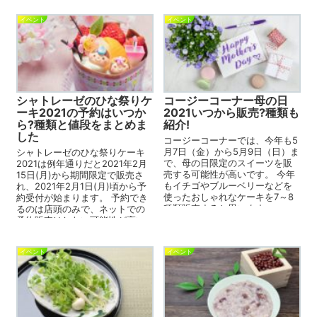
イベント
イベント
シャトレーゼのひな祭りケ
コージーコーナー母の日
ーキ2021の予約はいつか
2021いつから販売?種類も
ら?種類と値段をまとめま
紹介!
した
コージーコーナーでは、今年も5
月7日（金）から5月9日（日）ま
シャトレーゼのひな祭りケーキ
で、母の日限定のスイーツを販
2021は例年通りだと2021年2月
売する可能性が高いです。 今年
15日(月)から期間限定で販売さ
もイチゴやブルーベリーなどを
れ、2021年2月1日(月)頃から予
使ったおしゃれなケーキを7～8
約受付が始まります。 予約でき
種類販売すると思います。 コー
るのは店頭のみで、ネットでの
ジーコーナーでは毎...
予約販売はしない可能性が高い
です。 ...
イベント
イベント