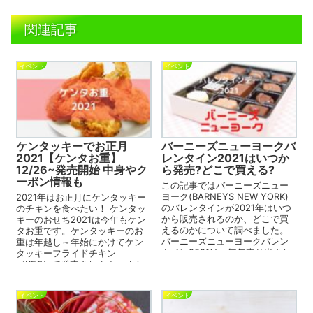
関連記事
イベント
イベント
ケンタッキーでお正月
バーニーズニューヨークバ
2021【ケンタお重】
レンタイン2021はいつか
12/26~発売開始 中身やク
ら発売?どこで買える?
ーポン情報も
この記事ではバーニーズニュー
ヨーク(BARNEYS NEW YORK)
2021年はお正月にケンタッキー
のバレンタインが2021年はいつ
のチキンを食べたい！ ケンタッ
から販売されるのか、どこで買
キーのおせち2021は今年もケン
えるのかについて調べました。
タお重です。ケンタッキーのお
バーニーズニューヨークバレン
重は年越し～年始にかけてケン
タイン2021は、毎年売り出され
タッキーフライドチキン
るオリジナル...
（KFC）で発売されます。 ケン
タお重2021...
イベント
イベント