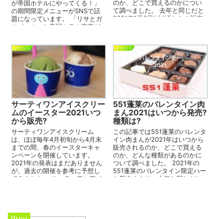
のか、どこで買えるのかについ
が帝国ホテルにやってくる！」
て調べました。 去年と同じだと
の期間限定メニューがSNSで話
2021年1月6日(水)頃からの販売
題になっています。 「リサとガ
になりそうです。 ...
スパール」と帝国ホテル東京が
コラボしたということ...
イベント
イベント
サーティワンアイスクリー
551蓬莱のバレンタイン肉
ムのイースター2021いつ
まん2021はいつから発売?
から販売?
種類は?
サーティワンアイスクリーム
この記事では551蓬莱のバレンタ
は、ほぼ毎年4月初旬から4月末
イン肉まんが2021年はいつから
までの間、春のイースターキャ
販売されるのか、どこで買える
ンペーンを開催しています。
のか、どんな種類があるのかに
2021年の発表はまだありません
ついて調べました。 2021年の
が、過去の開催を参考に予想し
551蓬莱のバレンタイン限定ハー
てみました。 サーティワンアイ
ト型肉まんは、去年と同じだと
スクリームのイースターキ...
2021年2月1日(...