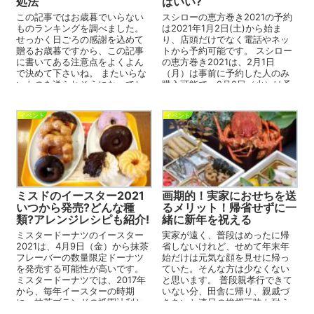
処法
ばいい?
この記事ではお歳暮でいらない
スシローの恵方巻き2021の予約
ものランキングを調べました。
は2021年1月2日(土)から始ま
せっかく日ごろの感謝を込めて
り、店頭だけでなく電話やネッ
贈るお歳暮ですから、この記事
トから予約可能です。 スシロー
に書いてある注意点をよくよん
の恵方巻き2021は、2月1日
で決めて下さいね。 またいらな
（月）は事前に予約した人のみ
いものを送られそうになってし
購入可能で、2月2日（火）は予
まった時にどう断ればいいの
約なしでも当日購入す...
か、上手...
イベント
イベント
ミスドのイースター2021
画期的！実家におせちを送
いつから発売?どんな種
るメリット！帰省せずに一
類?アレンジレシピも紹介!
緒に新年を祝える
ミスタードーナツのイースター
実家が遠く、普段はめったに帰
2021は、4月9日（金）から抹茶
省しないけれど、せめて年末年
フレーバーの数量限定ドーナツ
始だけは元気な顔を見せに帰っ
を発売する可能性が高いです。
ていた。そんな方は少なくない
ミスタードーナツでは、2017年
と思います。 普段親孝行できて
から、毎年イースターの時期
いない分、田舎に帰り、親戚づ
に、抹茶ブランドの祇園辻利と
きあいと連日の挨拶三昧も耐え
のコラボで、工夫を凝らした...
る。 そんな、少し面倒にすら...