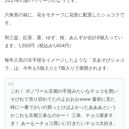
2021年の新パッケージのようです。
六角形の箱に、花をモチーフに花形に配置したショコラで
す。
和三盆、紅茶、栗、ゆず、桜、あんずが合計8個入ってい
ます。1,300円（税込み1,404円）
毎年人気の京手毬をイメージしたような「京あそびショコ
ラ」は、今年も5個入りと7個入りで展開されます。
これ！ ボノワール京都の手毬みたいなチョコを買い
そびれて売り切れてたのよおおおwww 最初に見た
時に一番でかいの買っとけばよかったあああという
かこれも京都三条なのかー！ 三条、チョコ屋多す
ぎ！ あーもーチョコ買いに行きたいチョコ大好き。