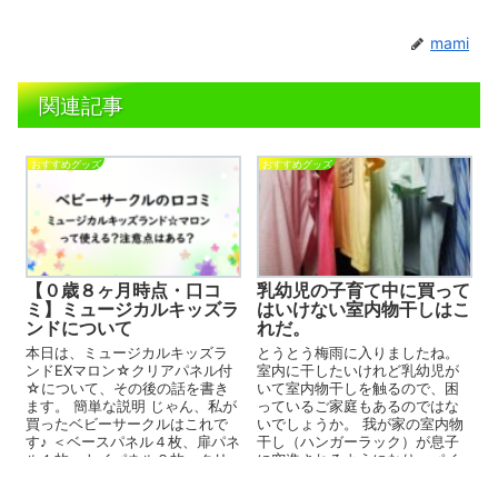
mami
関連記事
おすすめグッズ
おすすめグッズ
【０歳８ヶ月時点・口コ
乳幼児の子育て中に買って
ミ】ミュージカルキッズラ
はいけない室内物干しはこ
ンドについて
れだ。
本日は、ミュージカルキッズラ
とうとう梅雨に入りましたね。
ンドEXマロン☆クリアパネル付
室内に干したいけれど乳幼児が
☆について、その後の話を書き
いて室内物干しを触るので、困
ます。 簡単な説明 じゃん、私が
っているご家庭もあるのではな
買ったベビーサークルはこれで
いでしょうか。 我が家の室内物
す♪ ＜ベースパネル４枚、扉パネ
干し（ハンガーラック）が息子
ル１枚、トイパネル２枚、クリ
に突進されるようになり、パイ
ア...
プがすぐに外れるようになりま
した。...