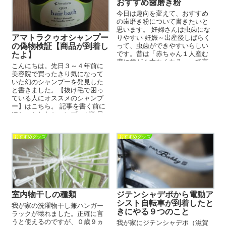
おすすめ歯磨き粉
今日は趣向を変えて、おすすめ
の歯磨き粉について書きたいと
思います。 妊婦さんは虫歯にな
アマトラクゥオシャンプー
りやすい 妊娠～出産後しばらく
の偽物検証【商品が到着し
って、虫歯ができやすいらしい
たよ】
です。昔は「赤ちゃん１人産む
度に歯が１本なくなる」って言
こんにちは。先日３～４年前に
われていたそうです。１本で...
美容院で買ったきり気になって
いた幻のシャンプーを発見した
と書きました。【抜け毛で困っ
ている人にオススメのシャンプ
ー】はこちら。 記事を書く前に
ぽちっとしたシャンプーが昨日
やってきました。Amazonプラ
イ...
おすすめグッズ
おすすめグッズ
室内物干しの種類
ジテンシャデポから電動ア
シスト自転車が到着したと
我が家の洗濯物干し兼ハンガー
きにやる９つのこと
ラックが壊れました。正確に言
うと使えるのですが、０歳９ヵ
我が家にジテンシャデポ（滋賀