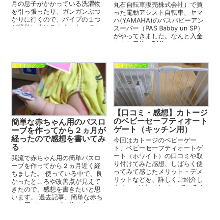
月の息子がかかっている洗濯物
丸石自転車販売株式会社）で買
を引っ張ったり、ガンガンぶつ
った電動アシスト自転車、ヤマ
かりに行くので、パイプの１つ
ハ(YAMAHA)のパスバビーアン
が簡単に抜けるようになってし
スーパー（PAS Babby un SP）
まって、かけていた洗濯物が落
がやってきました。なんと入金
ちてくるのが地...
から２日後の到着！ ジテンシャ
デポの他にも良...
おすすめグッズ
おすすめグッズ
【口コミ・感想】カトージ
のベビーセーフティオート
簡単な赤ちゃん用のバスロ
ゲート（キッチン用）
ーブを作ってから２ヵ月が
経ったので感想を書いてみ
今回はカトージのベビーゲー
る
ト、ベビーセーフティオートゲ
ート（ホワイト）の口コミや取
我流で赤ちゃん用の簡単バスロ
り付けてみた感想、しばらく使
ーブを作ってから２ヵ月近く経
ってみて感じたメリット・デメ
ちました。 使っている中で、良
リットなどを、詳しくご紹介し
かったところや改善点が見えて
ます。 ベビーゲートっていろん
きたので、感想を書きたいと思
な種類があって、どれがいいの
います。 過去記事、簡単な赤ち
か分かり...
ゃん用バスローブの作り方はこ
ちら。 ...