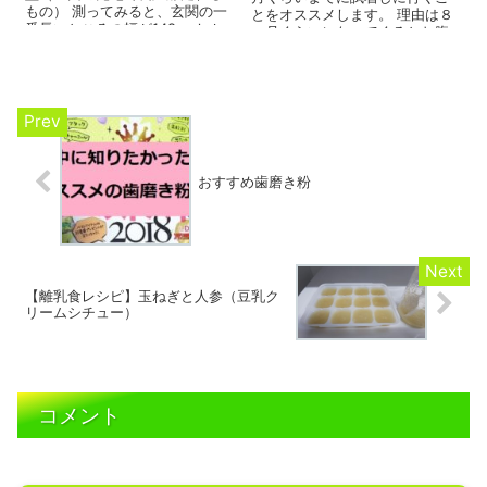
もの） 測ってみると、玄関の一
とをオススメします。 理由は８
番長いところの幅が149cmしか
ヵ月くらいになってくるとお腹
ない💦...
が大きくなってしま...
おすすめ歯磨き粉
【離乳食レシピ】玉ねぎと人参（豆乳ク
リームシチュー）
コメント