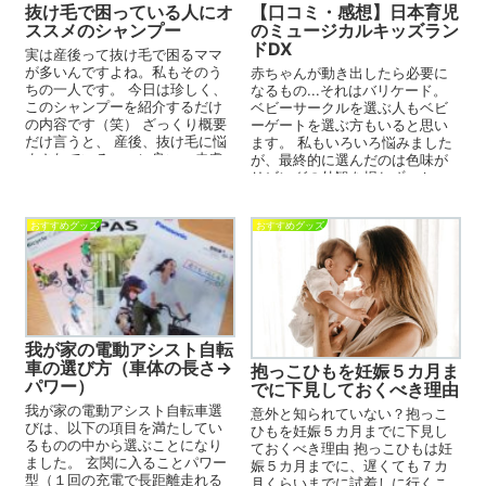
抜け毛で困っている人にオ
【口コミ・感想】日本育児
ススメのシャンプー
のミュージカルキッズラン
ドDX
実は産後って抜け毛で困るママ
が多いんですよね。私もそのう
赤ちゃんが動き出したら必要に
ちの一人です。 今日は珍しく、
なるもの...それはバリケード。
このシャンプーを紹介するだけ
ベビーサークルを選ぶ人もベビ
の内容です（笑） ざっくり概要
ーゲートを選ぶ方もいると思い
だけ言うと、 産後、抜け毛に悩
ます。 私もいろいろ悩みました
まされているママに良い。皮膚
が、最終的に選んだのは色味が
がかなり弱いキッズ...
リビングの外観を損ねず、かつ
パネルにおもちゃがついている
の...
おすすめグッズ
おすすめグッズ
我が家の電動アシスト自転
車の選び方（車体の長さ→
抱っこひもを妊娠５カ月ま
パワー）
でに下見しておくべき理由
我が家の電動アシスト自転車選
意外と知られていない？抱っこ
びは、以下の項目を満たしてい
ひもを妊娠５カ月までに下見し
るものの中から選ぶことになり
ておくべき理由 抱っこひもは妊
ました。 玄関に入ることパワー
娠５カ月までに、遅くても７カ
型（１回の充電で長距離走れる
月くらいまでに試着しに行くこ