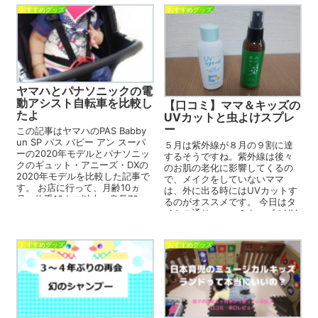
おすすめグッズ
おすすめグッズ
ヤマハとパナソニックの電
動アシスト自転車を比較し
【口コミ】ママ＆キッズの
たよ
UVカットと虫よけスプレ
ー
この記事はヤマハのPAS Babby
un SP パス バビー アン スーパ
５月は紫外線が８月の９割に達
ーの2020年モデルとパナソニッ
するそうですね。紫外線は後々
クのギュット・アニーズ・DXの
のお肌の老化に影響してくるの
2020年モデルを比較した記事で
で、メイクをしていないママ
す。 お店に行って、月齢10ヵ
は、外に出る時にはUVカットす
月・体重10キロ以上、身長70c...
るのがオススメです。 今日はタ
イトル通り、ママ＆キッズのUV
カット（UVライトベール）と虫
よ...
おすすめグッズ
おすすめグッズ