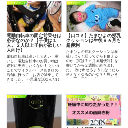
おすすめグッズ
おすすめグッズ
電動自転車の固定前乗せは
【口コミ】たまひよの授乳
必要なのか？【子供は１
クッションは生後８ヵ月も
人。２人以上子供が欲しい
超便利
人向け】
たまひよの授乳クッションは産
後しばらく経ってからも使える
電動自転車は高いし大きいし重
のか【実は７ヵ月頃超便利】を
いし、電動自転車のお買い物は
書いてから２週間が経ちまし
絶対に失敗したくない！ という
た。 抜け出せるようになったら
ことでサイクルベースあさひの
使えなくなるのかな？と思いき
店舗に行って、お店で試乗して
や、更に便利さが分かってしま
きました。 不思議な話なんだけ
ったので、追加の記事を書くこ
ど、サイクルベースあさひのオ
とにしま...
ンラインストアで買ってお店...
おすすめグッズ
おすすめグッズ