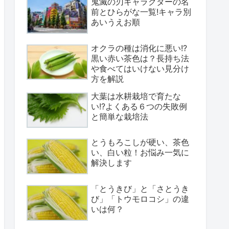
鬼滅の刃キャラクターの名
前とひらがな一覧!キャラ別
あいうえお順
オクラの種は消化に悪い!?
黒い赤い茶色は？長持ち法
や食べてはいけない見分け
方を解説
大葉は水耕栽培で育たな
い!?よくある６つの失敗例
と簡単な栽培法
とうもろこしが硬い、茶色
い、白い粒！お悩み一気に
解決します
「とうきび」と「さとうき
び」「トウモロコシ」の違
いは何？