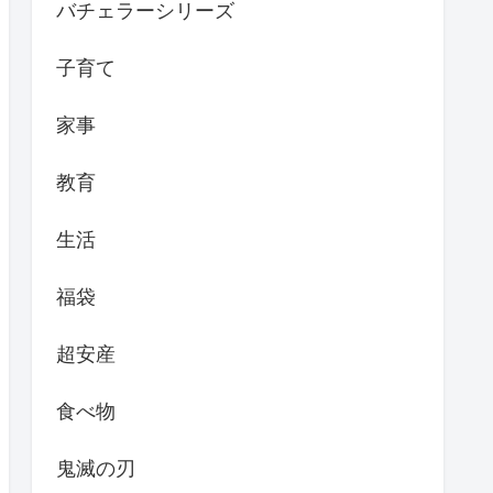
バチェラーシリーズ
子育て
家事
教育
生活
福袋
超安産
食べ物
鬼滅の刃